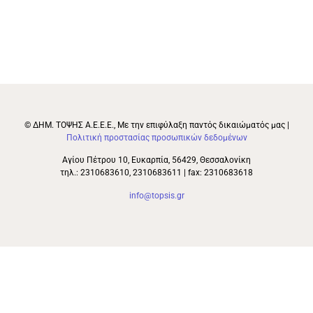
© ΔΗΜ. ΤΟΨΗΣ Α.Ε.Ε.Ε., Με την επιφύλαξη παντός δικαιώματός μας |
Πολιτική προστασίας προσωπικών δεδομένων
Αγίου Πέτρου 10, Ευκαρπία, 56429, Θεσσαλονίκη
τηλ.: 2310683610, 2310683611 | fax: 2310683618
info@topsis.gr